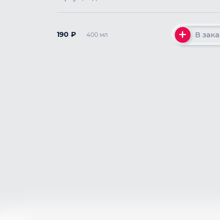
В зака
190
₽
400 мл