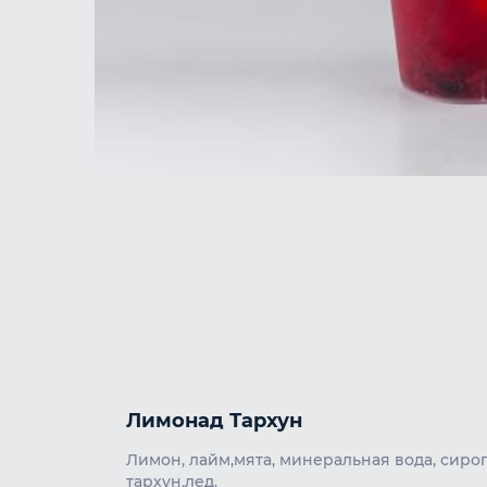
Лимонад Тархун
Лимон, лайм,мята, минеральная вода, сиро
тархун,лед.