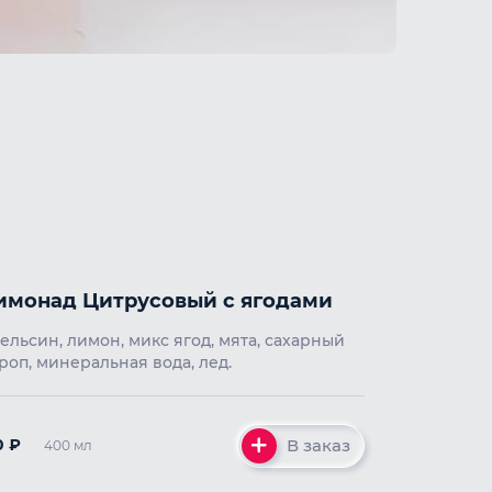
имонад Цитрусовый с ягодами
ельсин, лимон, микс ягод, мята, сахарный
роп, минеральная вода, лед.
В заказ
0
₽
400 мл