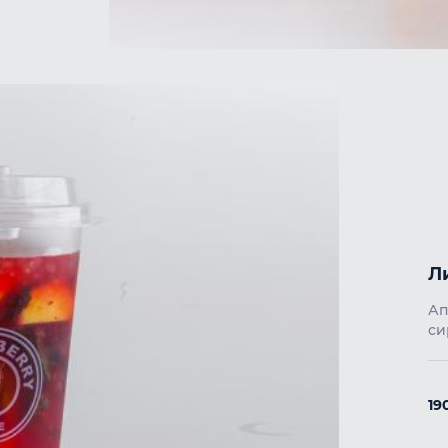
Л
Ап
си
19