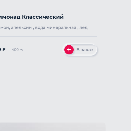
имонад Классический
Лимон, апельсин , вода минеральная , лед.
В заказ
0
₽
400 мл