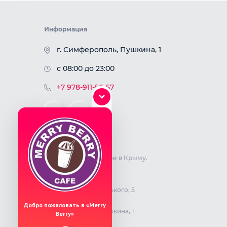
Информация
г. Симферополь, Пушкина, 1
с 08:00 до 23:00
+7 978-911-56-57
О заведении
Сеть фирменных кафе в Крыму.
Наши адреса:
г. Симферополь, Горького, 5
Добро пожаловать в «Merry
г. Симферополь, Пушкина, 1
Berry»