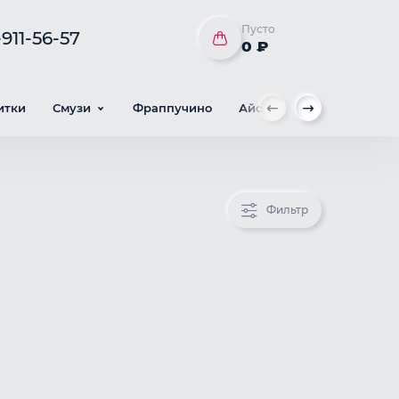
Пусто
911-56-57
0 ₽
итки
Смузи
Фраппучино
Айс кофе
Милкшейки
Фильтр