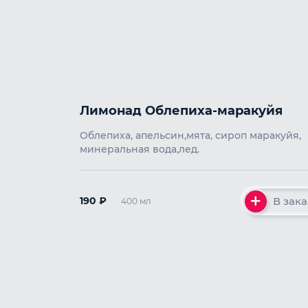
Лимонад Облепиха-маракуйя
Облепиха, апельсин,мята, сироп маракуйя,
минеральная вода,лед.
В зака
190
₽
400 мл