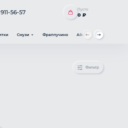
Пусто
911-56-57
0 ₽
итки
Смузи
Фраппучино
Айс кофе
Милкшейки
Фильтр