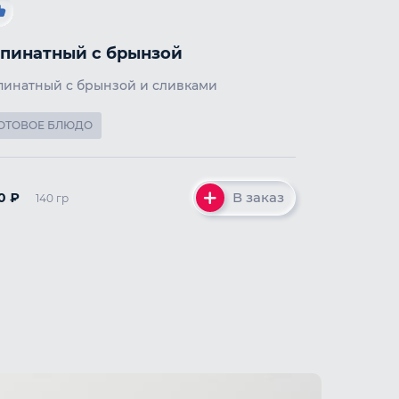
пинатный с брынзой
Шпинатный с брынзой и сливками
ОТОВОЕ БЛЮДО
В заказ
90
₽
140 гр