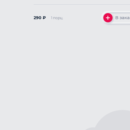
В зака
290
₽
1 порц.