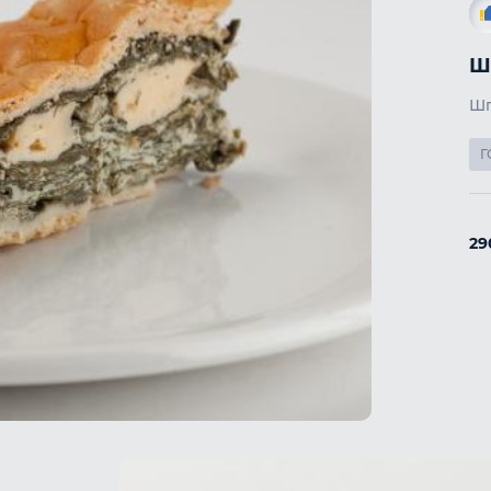
Ш
Г
2