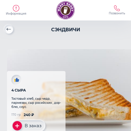
Позвонить
Информация
СЭНДВИЧИ
4 СЫРА
Тостовый хлеб, сыр чедр,
пармезан, сыр росийских , дор-
блю, соус.
240
₽
170 гр
В заказ