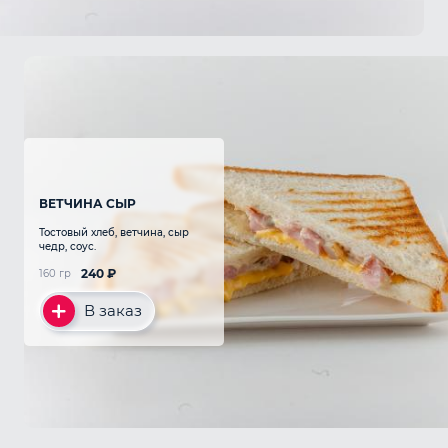
ВЕТЧИНА СЫР
Тостовый хлеб, ветчина, сыр
чедр, соус.
240
₽
160 гр
В заказ